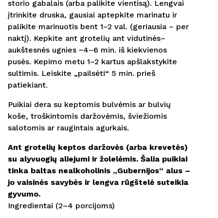
storio gabalais (arba palikite vientisą). Lengvai
įtrinkite druska, gausiai aptepkite marinatu ir
palikite marinuotis bent 1–2 val. (geriausia – per
naktį). Kepkite ant grotelių ant vidutinės–
aukštesnės ugnies ~4–6 min. iš kiekvienos
pusės. Kepimo metu 1–2 kartus apšlakstykite
sultimis. Leiskite „pailsėti“ 5 min. prieš
patiekiant.
Puikiai dera su keptomis bulvėmis ar bulvių
koše, troškintomis daržovėmis, šviežiomis
salotomis ar raugintais agurkais.
Ant grotelių keptos daržovės (arba krevetės)
su alyvuogių aliejumi ir žolelėmis. Šalia puikiai
tinka baltas nealkoholinis „Gubernijos“ alus –
jo vaisinės savybės ir lengva rūgštelė suteikia
gyvumo.
Ingredientai (2–4 porcijoms)