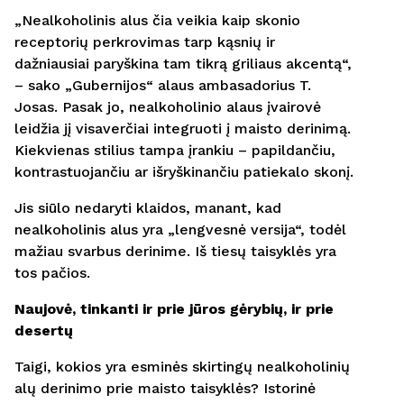
„Nealkoholinis alus čia veikia kaip skonio
receptorių perkrovimas tarp kąsnių ir
dažniausiai paryškina tam tikrą griliaus akcentą“,
– sako „Gubernijos“ alaus ambasadorius T.
Josas. Pasak jo, nealkoholinio alaus įvairovė
leidžia jį visaverčiai integruoti į maisto derinimą.
Kiekvienas stilius tampa įrankiu – papildančiu,
kontrastuojančiu ar išryškinančiu patiekalo skonį.
Jis siūlo nedaryti klaidos, manant, kad
nealkoholinis alus yra „lengvesnė versija“, todėl
mažiau svarbus derinime. Iš tiesų taisyklės yra
tos pačios.
Naujovė, tinkanti ir prie jūros gėrybių, ir prie
desertų
Taigi, kokios yra esminės skirtingų nealkoholinių
alų derinimo prie maisto taisyklės? Istorinė