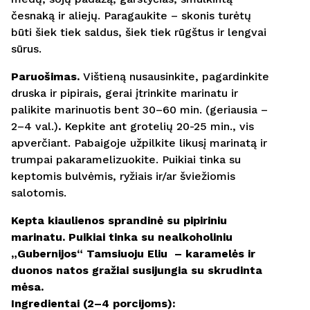
česnaką ir aliejų. Paragaukite – skonis turėtų
būti šiek tiek saldus, šiek tiek rūgštus ir lengvai
sūrus.
Paruošimas.
Vištieną nusausinkite, pagardinkite
druska ir pipirais, gerai įtrinkite marinatu ir
palikite marinuotis bent 30–60 min. (geriausia –
2–4 val.)
.
Kepkite ant grotelių 20-25 min., vis
apverčiant. Pabaigoje užpilkite likusį marinatą ir
trumpai pakaramelizuokite. Puikiai tinka su
keptomis bulvėmis, ryžiais ir/ar šviežiomis
salotomis.
Kepta kiaulienos sprandinė su pipiriniu
marinatu. Puikiai tinka su nealkoholiniu
„Gubernijos“ Tamsiuoju Eliu – karamelės ir
duonos natos gražiai susijungia su skrudinta
mėsa.
Ingredientai (2–4 porcijoms):