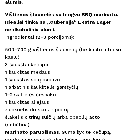
alumis.
Vištienos šlaunelės su lengvu BBQ marinatu.
Idealiai tinka su „Gubernija“ Ekstra Lager
nealkoholiniu alumi.
Ingredientai (2–3 porcijoms):
500–700 g vištienos šlaunelių (be kaulo arba su
kaulu)
3 šaukštai kečupo
1 šaukštas medaus
1 šaukštas sojų padažo
1 arbatinis šaukštelis garstyčių
1–2 skiltelės česnako
1 šaukštas aliejaus
žiupsnelis druskos ir pipirų
šlakelis citrinų sulčių arba obuolių acto
(nebūtina)
Marinato paruošimas.
Sumaišykite kečupą,
medų, sojų padažą, garstyčias, smulkintą