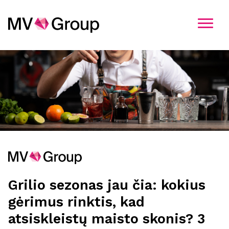
Kandidatavimo informacija
Pasirinkite įmonę
MV Group
MV Group Production
Grilio sezonas jau čia: kokius
MV Group Distribution
gėrimus rinktis, kad
MV Group Logistics
atsiskleistų maisto skonis? 3