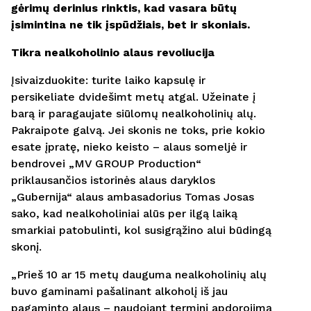
gėrimų derinius rinktis, kad vasara būtų
Laukelius, pažymėtus žvaigždute, privaloma
įsimintina ne tik įspūdžiais, bet ir skoniais.
užpildyti.
Tikra nealkoholinio alaus revoliucija
Kandidatuodamas į šias pareigas sutinku pateikti
savo asmens duomenis pagal naudojimo taisykles,
kuriose apibrėžiamos asmens duomenų tvarkymo
Įsivaizduokite: turite laiko kapsulę ir
sąlygos.
Taisyklės ir sąlygos.
persikeliate dvidešimt metų atgal. Užeinate į
barą ir paragaujate siūlomų nealkoholinių alų.
Siųsti CV
Pakraipote galvą. Jei skonis ne toks, prie kokio
esate įpratę, nieko keisto – alaus someljė ir
bendrovei „MV GROUP Production“
priklausančios istorinės alaus daryklos
„Gubernija“ alaus ambasadorius Tomas Josas
sako, kad nealkoholiniai alūs per ilgą laiką
smarkiai patobulinti, kol susigrąžino alui būdingą
skonį.
„Prieš 10 ar 15 metų dauguma nealkoholinių alų
buvo gaminami pašalinant alkoholį iš jau
pagaminto alaus – naudojant terminį apdorojimą