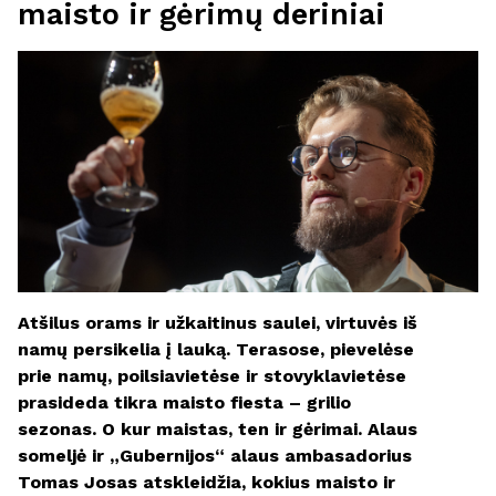
maisto ir gėrimų deriniai
MV Group Retail
MV Group Asset Management
Rinktis failą
*
Nepasirinktas joks failas
Atšilus orams ir užkaitinus saulei, virtuvės iš
namų persikelia į lauką. Terasose, pievelėse
prie namų, poilsiavietėse ir stovyklavietėse
prasideda tikra maisto fiesta – grilio
sezonas. O kur maistas, ten ir gėrimai. Alaus
someljė ir „Gubernijos“ alaus ambasadorius
Tomas Josas atskleidžia, kokius maisto ir