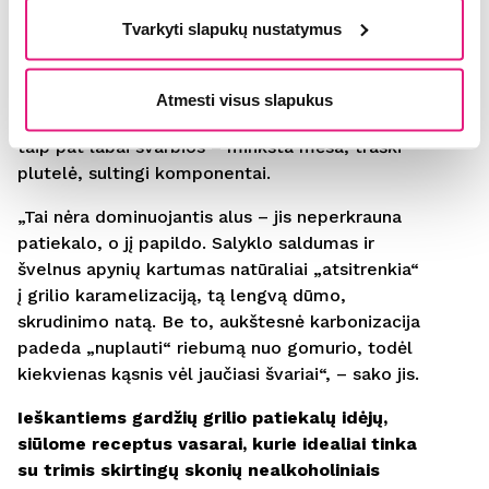
Galvojant apie tokio tipo grilio patiekalus,
Tvarkyti slapukų nustatymus
svarbiausia yra balansas tarp trijų dalykų:
riebumo, apskrudimo ir prieskonių. Grilyje
atsiranda intensyvumas – karamelizuotas
Atmesti visus slapukus
paviršius, dūmo natos, sultingumas. Tekstūros
taip pat labai svarbios – minkšta mėsa, traški
plutelė, sultingi komponentai.
„Tai nėra dominuojantis alus – jis neperkrauna
patiekalo, o jį papildo. Salyklo saldumas ir
švelnus apynių kartumas natūraliai „atsitrenkia“
į grilio karamelizaciją, tą lengvą dūmo,
skrudinimo natą. Be to, aukštesnė karbonizacija
padeda „nuplauti“ riebumą nuo gomurio, todėl
kiekvienas kąsnis vėl jaučiasi švariai“, – sako jis.
Ieškantiems gardžių grilio patiekalų idėjų,
siūlome receptus vasarai, kurie idealiai tinka
su trimis skirtingų skonių nealkoholiniais