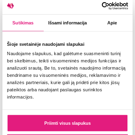
tokį spektrą tikrai galima sukurti pilną,
nuoseklią ir įdomią nealkoholinio alaus derinimo
patirtį“, – teigia alaus someljė.
Sutikimas
Išsami informacija
Apie
Jis siūlo neužmiršti ir kitų gėrimų, kurie puikiai
tinka prie grilio patiekalų. Tai nealkoholiniai
Šioje svetainėje naudojami slapukai
radleriai bei duonos gira – tiek tamsi, tiek
kvietinė.
Naudojame slapukus, kad galėtume suasmeninti turinį
bei skelbimus, teikti visuomeninės medijos funkcijas ir
Vokiškos virtuvės stiliaus grilio vakarėlis
analizuoti srautą. Be to, svetainės naudojimo informaciją
bendriname su visuomeninės medijos, reklamavimo ir
Kol lietuviai pratinasi prie įvairesnių grilio
analizės partneriais, kurie gali ją pridėti prie kitos jūsų
patiekalų – nuo jūros gėrybių iki sūrių – ir
pateiktos arba naudojant paslaugas surinktos
mokosi juos derinti, populiariausi išlieka mėsiški
informacijos.
patiekalai, tokie kaip kepsniai ar dešrelės. T.
Josas sako, kad prie jų itin tinka vokiško tipo
nealkoholiniai alus, ypač lageriai, kurie labai
gerai dera su grilio patiekalais dėl savo balanso
Priimti visus slapukus
ir švaraus skonio profilio.