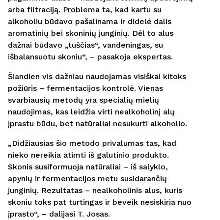
arba filtraciją. Problema ta, kad kartu su
alkoholiu būdavo pašalinama ir didelė dalis
aromatinių bei skoninių junginių. Dėl to alus
dažnai būdavo „tuščias“, vandeningas, su
išbalansuotu skoniu“, – pasakoja ekspertas.
Šiandien vis dažniau naudojamas visiškai kitoks
požiūris – fermentacijos kontrolė. Vienas
svarbiausių metodų yra specialių mielių
naudojimas, kas leidžia virti nealkoholinį alų
įprastu būdu, bet natūraliai nesukurti alkoholio.
„Didžiausias šio metodo privalumas tas, kad
nieko nereikia atimti iš galutinio produkto.
Skonis susiformuoja natūraliai – iš salyklo,
apynių ir fermentacijos metu susidarančių
junginių. Rezultatas – nealkoholinis alus, kuris
skoniu toks pat turtingas ir beveik nesiskiria nuo
įprasto“, – dalijasi T. Josas.