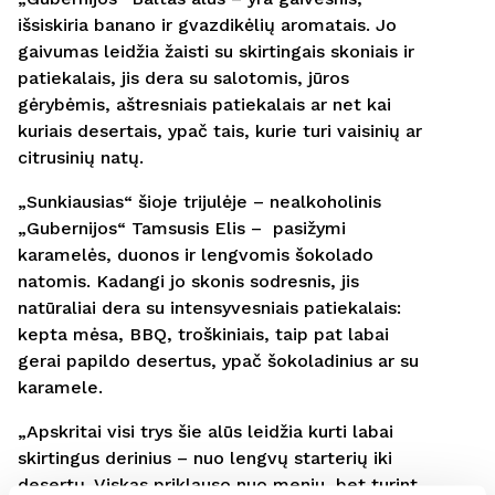
išsiskiria banano ir gvazdikėlių aromatais. Jo
gaivumas leidžia žaisti su skirtingais skoniais ir
patiekalais, jis dera su salotomis, jūros
gėrybėmis, aštresniais patiekalais ar net kai
kuriais desertais, ypač tais, kurie turi vaisinių ar
citrusinių natų.
„Sunkiausias“ šioje trijulėje – nealkoholinis
„Gubernijos“ Tamsusis Elis – pasižymi
karamelės, duonos ir lengvomis šokolado
natomis. Kadangi jo skonis sodresnis, jis
natūraliai dera su intensyvesniais patiekalais:
kepta mėsa, BBQ, troškiniais, taip pat labai
gerai papildo desertus, ypač šokoladinius ar su
karamele.
„Apskritai visi trys šie alūs leidžia kurti labai
skirtingus derinius – nuo lengvų starterių iki
desertų. Viskas priklauso nuo meniu, bet turint