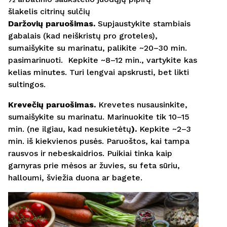
šlakelis citrinų sulčių
Daržovių paruošimas.
Supjaustykite stambiais
gabalais (kad neiškristų pro groteles),
sumaišykite su marinatu, palikite ~20–30 min.
pasimarinuoti. Kepkite ~8–12 min., vartykite kas
kelias minutes. Turi lengvai apskrusti, bet likti
sultingos.
Krevečių paruošimas.
Krevetes nusausinkite,
sumaišykite su marinatu. Marinuokite tik 10–15
min. (ne ilgiau, kad nesukietėtų
).
Kepkite ~2–3
min. iš kiekvienos pusės. Paruoštos, kai tampa
rausvos ir nebeskaidrios. Puikiai tinka kaip
garnyras prie mėsos ar žuvies, su feta sūriu,
halloumi, šviežia duona ar bagete.