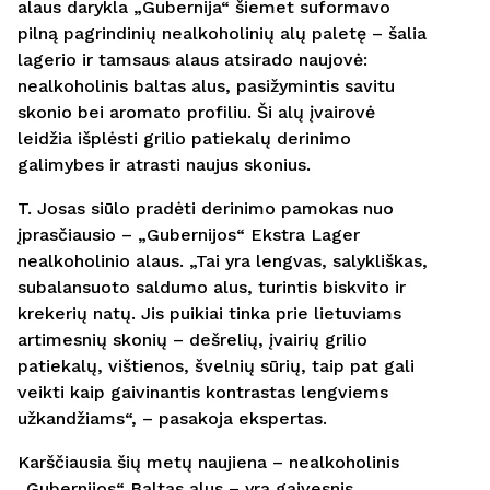
alaus darykla „Gubernija“ šiemet suformavo
pilną pagrindinių nealkoholinių alų paletę – šalia
lagerio ir tamsaus alaus atsirado naujovė:
nealkoholinis baltas alus, pasižymintis savitu
skonio bei aromato profiliu. Ši alų įvairovė
leidžia išplėsti grilio patiekalų derinimo
galimybes ir atrasti naujus skonius.
T. Josas siūlo pradėti derinimo pamokas nuo
įprasčiausio – „Gubernijos“ Ekstra Lager
nealkoholinio alaus. „Tai yra lengvas, salykliškas,
subalansuoto saldumo alus, turintis biskvito ir
krekerių natų. Jis puikiai tinka prie lietuviams
artimesnių skonių – dešrelių, įvairių grilio
patiekalų, vištienos, švelnių sūrių, taip pat gali
veikti kaip gaivinantis kontrastas lengviems
užkandžiams“, – pasakoja ekspertas.
Karščiausia šių metų naujiena – nealkoholinis
„Gubernijos“ Baltas alus – yra gaivesnis,