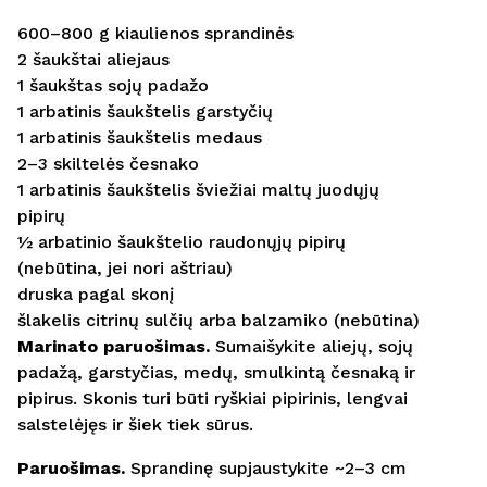
600–800 g kiaulienos sprandinės
2 šaukštai aliejaus
1 šaukštas sojų padažo
1 arbatinis šaukštelis garstyčių
1 arbatinis šaukštelis medaus
2–3 skiltelės česnako
1 arbatinis šaukštelis šviežiai maltų juodųjų
pipirų
½ arbatinio šaukštelio raudonųjų pipirų
(nebūtina, jei nori aštriau)
druska pagal skonį
šlakelis citrinų sulčių arba balzamiko (nebūtina)
Marinato paruošimas.
Sumaišykite aliejų, sojų
padažą, garstyčias, medų, smulkintą česnaką ir
pipirus. Skonis turi būti ryškiai pipirinis, lengvai
salstelėjęs ir šiek tiek sūrus.
Paruošimas.
Sprandinę supjaustykite ~2–3 cm