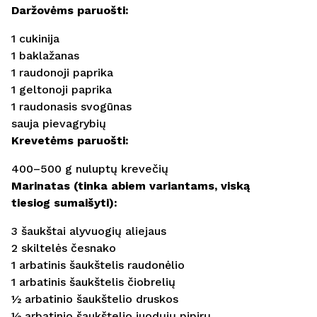
Daržovėms paruošti:
1 cukinija
1 baklažanas
1 raudonoji paprika
1 geltonoji paprika
1 raudonasis svogūnas
sauja pievagrybių
Krevetėms paruošti:
400–500 g nuluptų krevečių
Marinatas (tinka abiem variantams, viską
tiesiog sumaišyti):
3 šaukštai alyvuogių aliejaus
2 skiltelės česnako
1 arbatinis šaukštelis raudonėlio
1 arbatinis šaukštelis čiobrelių
½ arbatinio šaukštelio druskos
½ arbatinio šaukštelio juodųjų pipirų