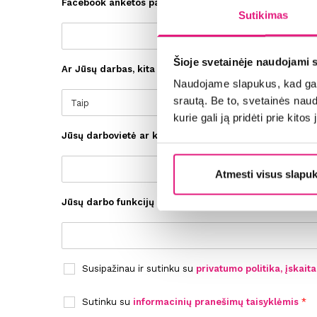
Facebook anketos pavadinimas (reikalinga priėmimui 
Sutikimas
Šioje svetainėje naudojami 
Ar Jūsų darbas, kita veikla (pvz. individuali) susijusi 
Rin
Naudojame slapukus, kad galė
srautą. Be to, svetainės nau
kurie gali ją pridėti prie kit
Jūsų darbovietė ar kita veikla
*
Atmesti visus slapu
Jūsų darbo funkcijų ar kitos veiklos apibūdinimas (pv
Lau
Susipažinau ir sutinku su
privatumo politika, įskai
S
Sutinku su
informacinių pranešimų taisyklėmis
*