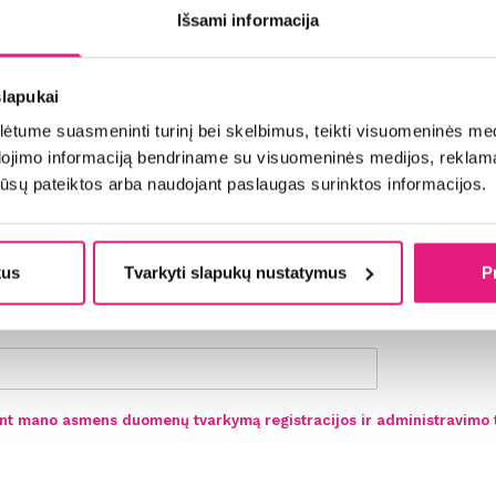
į grupę)
*
Išsami informacija
slapukai
su alkoholiniais gėrimais?
*
ktis failą
*
Nepasirinktas joks failas
tume suasmeninti turinį bei skelbimus, teikti visuomeninės medij
dojimo informaciją bendriname su visuomeninės medijos, reklamav
os jūsų pateiktos arba naudojant paslaugas surinktos informacijos.
kus
Tvarkyti slapukų nustatymus
P
z.: pirkimų/pardavimų vadybininkas, barmenas ar kt.)
*
kelius, pažymėtus žvaigždute, privaloma užpildyti.
Kandidatuodamas į šias pareigas sutinku pateikti savo asmens duome
pagal naudojimo taisykles, kuriose apibrėžiamos asmens duomenų
tvarkymo sąlygos.
Taisyklės ir sąlygos.
tant mano asmens duomenų tvarkymą registracijos ir administravimo 
iųsti CV