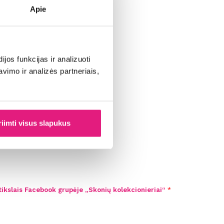
Apie
os funkcijas ir analizuoti
imo ir analizės partneriais,
riimti visus slapukus
nis
tikslais Facebook grupėje „Skonių kolekcionieriai“
*