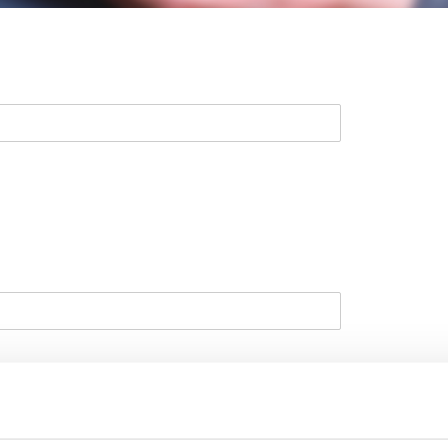
andidatavimo informacija
rinkite įmonę
MV Group
MV Group Production
MV Group Distribution
MV Group Logistics
MV Group Retail
MV Group Asset Management