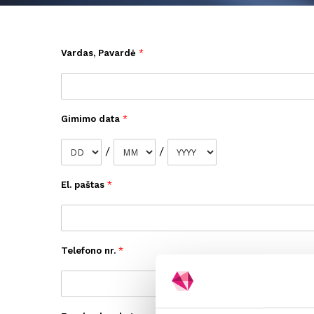
Vardas, Pavardė
*
Gimimo data
*
K
/
/
El. paštas
*
Pasi
Telefono nr.
*