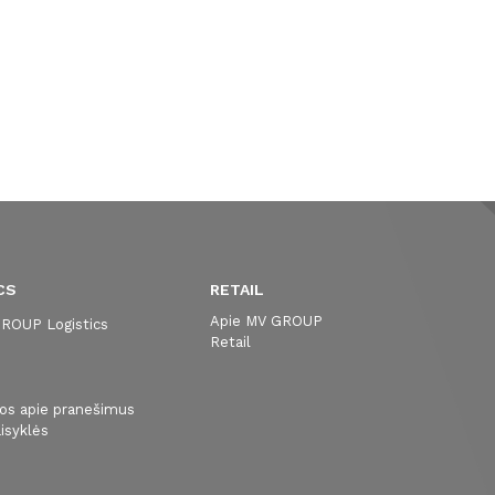
CS
RETAIL
Apie MV GROUP
ROUP Logistics
Retail
s
jos apie pranešimus
isyklės