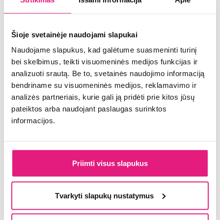
Siūlome darbą
MV Group Asset Management
Prisijunkite prie draugiško mūsų kolektyvo. Mes jums
Šioje svetainėje naudojami slapukai
siūlome visas galimybes tobulėti ir siekti aukščiausių
Naudojame slapukus, kad galėtume suasmeninti turinį
tikslų kartu! Laisvas darbo vietas rasite sąraše
bei skelbimus, teikti visuomeninės medijos funkcijas ir
žemiau, o jei neradote šiuo metu tinkamos pozicijos
analizuoti srautą. Be to, svetainės naudojimo informaciją
– atsiųskite savo CV:
bendriname su visuomeninės medijos, reklamavimo ir
analizės partneriais, kurie gali ją pridėti prie kitos jūsų
Rinktis failą
*
Nepasirinktas joks failas
Siųsti CV
pateiktos arba naudojant paslaugas surinktos
informacijos.
Filtruoti pagal:
Priimti visus slapukus
Įmonė
Laukelius, pažymėtus žvaigždute, privaloma
Šalis
Tvarkyti slapukų nustatymus
užpildyti.
Miestas: 1