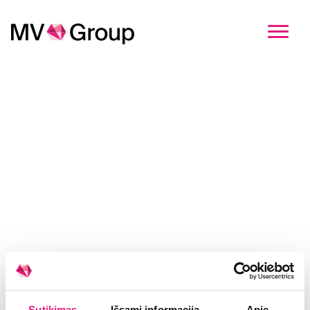
Kandidatavimo informacija
Pasirinkite įmonę
MV Group
MV Group Production
MV Group Distribution
MV Group Logistics
MV Group Retail
Sutikimas
Išsami informacija
Apie